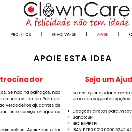
PROJETOS
ENVOLVA-SE
APOIE
C
APOIE ESTA IDEA
atrocinador
Seja um Aju
ços. Se não há palhaços, não
e nos quer ajudar e aind
S
es e centros de dia Portugal
uma das seguintes opções.
são verdadeiros ajudantes de
Doações diretas para Asso
 que este serviço chegue ao
Banco: BPI
.
BIC: BBPIPTPL
mais velhos. Apoie-nos a ter
IBAN: PT50 0010 0000 5242 42