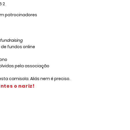
6 2
om patrocinadores
e
fundraising
de fundos online
bono
lvidas pela associação
 esta camisola. Aliás nem é preciso.
ntes o nariz!